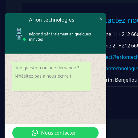
Contactez-no
Arion technologies
Téléphone 1 : +212 66
Répond généralement en quelques
minutes
Téléphone 2 : +212 66
Email 1 :
contact@ariontec
Une question ou une demande ?
Email 2 :
ariontechnologi
N'hésitez pas à nous écrire !
Adresse : 13 Rue Abdelkrim Benjellou
Nous contacter