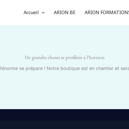
Accueil
ARION BE
ARION FORMATION
De grandes choses se profilent à l’horizon
énorme se prépare ! Notre boutique est en chantier et sera