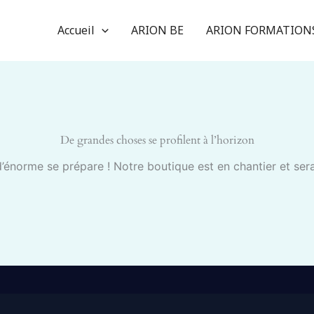
Accueil
ARION BE
ARION FORMATION
De grandes choses se profilent à l’horizon
énorme se prépare ! Notre boutique est en chantier et sera