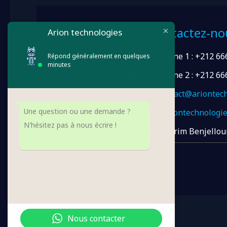
Contactez-no
Arion technologies
Téléphone 1 : +212 66
Répond généralement en quelques
minutes
Téléphone 2 : +212 66
Email 1 :
contact@ariontec
Une question ou une demande ?
Email 2 :
ariontechnologi
N'hésitez pas à nous écrire !
Adresse : 13 Rue Abdelkrim Benjellou
Nous contacter